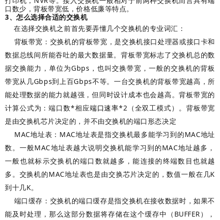
NVR
打印机，
等。接入交换机一般相对于前两种交换机而言具有端
口数少，背板带宽低，价格低廉等特点。
3、
怎么选择合适的交换机
在选择交换机之前首先要弄懂几个交换机的专业词汇：
背板带宽：交换机的背板带宽，是交换机接口处理器或接口卡和
数据总线间所能吞吐的最大数据量。背板带宽标志了交换机总的数
据交换能力，单位为Gbps，也叫交换带宽，一般的交换机的背板
带宽从几Gbps到上百Gbps不等。一台交换机的背板带宽越高，所
能处理数据的能力就越强，但同时设计成本也会越高。背板带宽的
计算公式为：端口数*相应
端口速率
*2（全双工模式）。背板带宽
是由交换机芯片决定的，并不由交换机的端口形态决定
MAC地址表：MAC地址表是指交换机最多能学习到的MAC地址
数。一般MAC地址表越大说明交换机能学习到的MAC地址越多，
一般也就标示交换机的端口数就越多，能连接的终端数目也就越
多。交换机的MAC地址表也是由交换芯片决定的，数值一般在几K
到十几K。
端口缓存：交换机的端口缓存是指交换机在接收数据时，如果不
能及时处理，那么这部分数据将存储在这个缓存中（BUFFER），