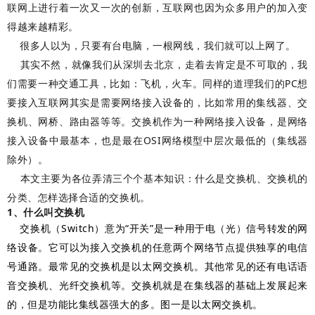
联网上进行着一次又一次的创新，互联网也因为众多用户的加入变
得越来越精彩。
很多人以为，只要有台电脑，一根网线，我们就可以上网了。
其实不然，就像我们从深圳去北京，走着去肯定是不可取的，我
们需要一种交通工具，比如：飞机，火车。同样的道理我们的PC想
要接入互联网其实是需要网络接入设备的，比如常用的集线器、交
换机、网桥、路由器等等。交换机作为一种网络接入设备，是网络
接入设备中最基本，也是最在OSI网络模型中层次最低的（集线器
除外）。
本文主要为各位弄清三个个基本知识：什么是交换机、交换机的
分类、怎样选择合适的交换机。
1、
什么叫交换机
交换机（Switch）意为“
开关
”是一种用于电（光）信号转发的
网
络设备
。它可以为接入交换机的任意两个
网络节点
提供独享的电信
号通路。最常见的交换机是
以太网交换机
。其他常见的还有电话语
音交换机、
光纤交换机
等。交换机就是在集线器的基础上发展起来
的，但是功能比集线器强大的多。图一是以太网交换机。