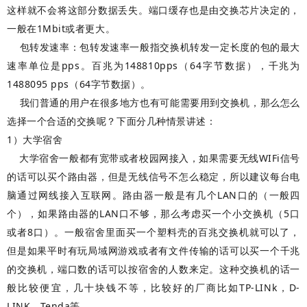
这样就不会将这部分数据丢失。端口缓存也是由交换芯片决定的，
一般在1Mbit或者更大。
包转发速率：包转发速率一般指交换机转发一定长度的包的最大
速率单位是pps。百兆为148810pps（64字节数据），千兆为
1488095 pps（64字节数据）。
我们普通的用户在很多地方也有可能需要用到交换机，那么怎么
选择一个合适的交换呢？下面分几种情景讲述：
1）大学宿舍
大学宿舍一般都有宽带或者校园网接入，如果需要无线WIFi信号
的话可以买个路由器，但是无线信号不怎么稳定，所以建议每台电
脑通过网线接入互联网。路由器一般是有几个LAN口的（一般四
个），如果路由器的LAN口不够，那么考虑买一个小交换机（5口
或者8口）。一般宿舍里面买一个塑料壳的百兆交换机就可以了，
但是如果平时有玩局域网游戏或者有文件传输的话可以买一个千兆
的交换机，端口数的话可以按宿舍的人数来定。这种交换机的话一
般比较便宜，几十块钱不等，比较好的厂商比如TP-LINk，D-
LINK，Tenda等。